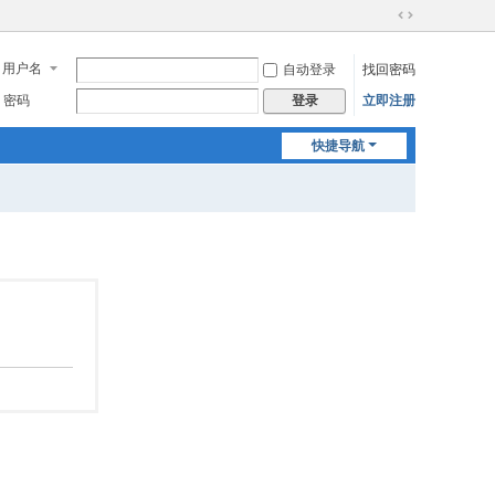
切
换
用户名
自动登录
找回密码
到
宽
密码
立即注册
登录
版
快捷导航