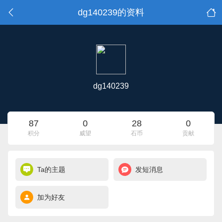
dg140239的资料
dg140239
87
0
28
0
积分
威望
石币
贡献
Ta的主题
发短消息
加为好友