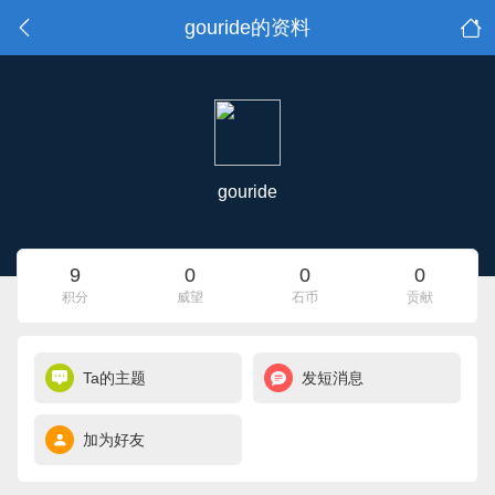
gouride的资料
gouride
9
0
0
0
积分
威望
石币
贡献
Ta的主题
发短消息
加为好友