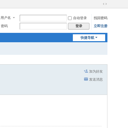
切
换
用户名
自动登录
找回密码
到
宽
密码
立即注册
登录
版
快捷导航
加为好友
发送消息