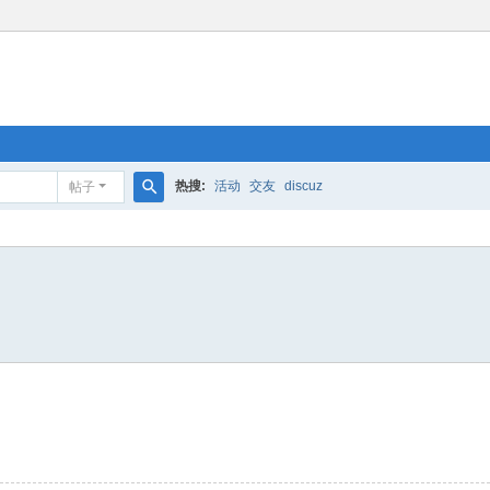
热搜:
活动
交友
discuz
帖子
搜
索