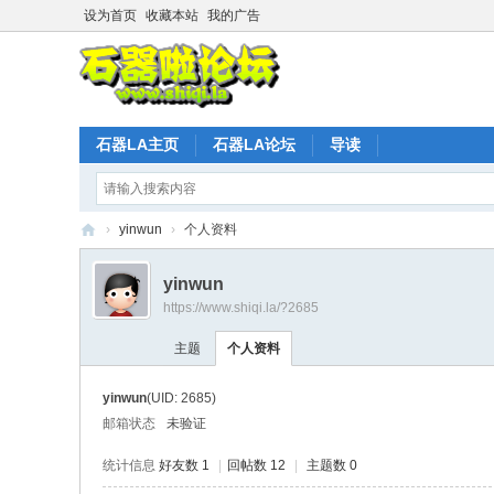
设为首页
收藏本站
我的广告
石器LA主页
石器LA论坛
导读
›
yinwun
›
个人资料
石
yinwun
器
https://www.shiqi.la/?2685
时
主题
个人资料
代
L
yinwun
(UID: 2685)
A
邮箱状态
未验证
官
统计信息
好友数 1
|
回帖数 12
|
主题数 0
方