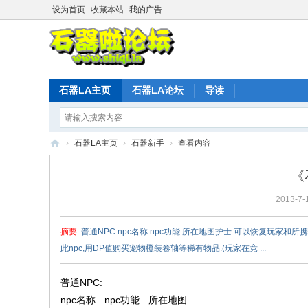
设为首页
收藏本站
我的广告
石器LA主页
石器LA论坛
导读
›
石器LA主页
›
石器新手
›
查看内容
石
《
器
2013-7-
时
代
摘要
: 普通NPC:npc名称 npc功能 所在地图护士 可以恢复玩
L
此npc,用DP值购买宠物橙装卷轴等稀有物品.(玩家在竞 ...
A
官
普通NPC:
npc名称
npc功能
所在地图
方