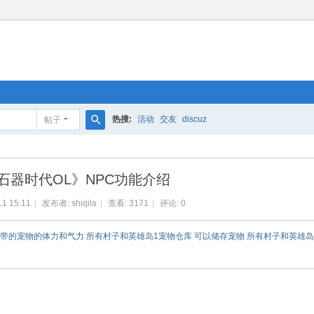
热搜:
活动
交友
discuz
帖子
搜
索
石器时代OL》NPC功能介绍
11 15:11
|
发布者:
shiqila
|
查看:
3171
|
评论: 0
家和所携带的宠物的体力和气力 所有村子和英雄岛1宠物仓库 可以储存宠物 所有村子和英雄岛