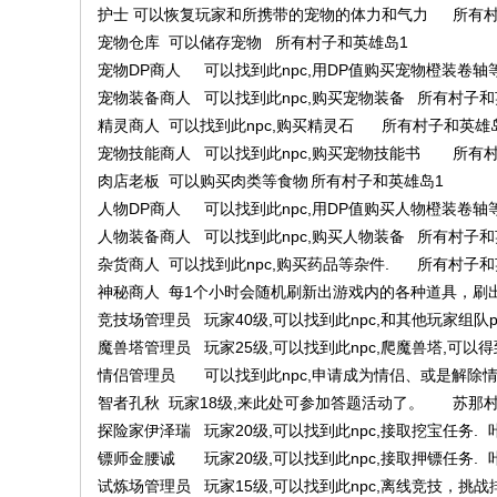
护士
可以恢复玩家和所携带的宠物的体力和气力
所有村
宠物仓库
可以储存宠物
所有村子和英雄岛1
宠物DP商人
可以找到此npc,用DP值购买宠物橙装卷轴
宠物装备商人
可以找到此npc,购买宠物装备
所有村子和
精灵商人
可以找到此npc,购买精灵石
所有村子和英雄
宠物技能商人
可以找到此npc,购买宠物技能书
所有村
肉店老板
可以购买肉类等食物
所有村子和英雄岛1
人物DP商人
可以找到此npc,用DP值购买人物橙装卷轴
人物装备商人
可以找到此npc,购买人物装备
所有村子和
杂货商人
可以找到此npc,购买药品等杂件.
所有村子和
神秘商人
每1个小时会随机刷新出游戏内的各种道具，刷
竞技场管理员
玩家40级,可以找到此npc,和其他玩家组队p
魔兽塔管理员
玩家25级,可以找到此npc,爬魔兽塔,可
情侣管理员
可以找到此npc,申请成为情侣、或是解除
智者孔秋
玩家18级,来此处可参加答题活动了。
苏那
探险家伊泽瑞
玩家20级,可以找到此npc,接取挖宝任务.
镖师金腰诚
玩家20级,可以找到此npc,接取押镖任务.
试炼场管理员
玩家15级,可以找到此npc,离线竞技，挑战