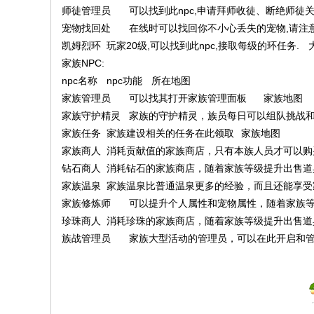
师徒管理员
可以找到此npc,申请拜师收徒、断绝师徒
宠物找回处
在线时可以找回你不小心丢失的宠物,请注
凯姆烈环
玩家20级,可以找到此npc,接取每级的环任务.
家族NPC:
npc名称
npc功能
所在地图
家族管理员
可以找其打开家族管理面板
家族地图
家族守护精灵
家族的守护精灵，族员每日可以组队挑战和领
家族任务
家族建设相关的任务在此领取
家族地图
家族商人
消耗贡献值的家族商店，只有本族人员才可以购
钻石商人
消耗钻石的家族商店，随着家族等级提升出售道
家族温泉
家族温泉比普通温泉更多的经验，而且还能享受
家族修炼师
可以提升个人属性和宠物属性，随着家族
珍珠商人
消耗珍珠的家族商店，随着家族等级提升出售道
族战管理员
家族大型活动的管理员，可以在此开启和