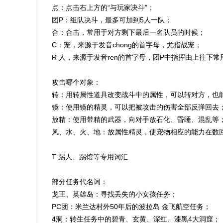
点：点击右上方的“与玩家决斗”；
团P：组队决斗，最多可加到5人一队；
合：合击，常用于对方剩下最后一名队员的时候；
C：宠，来源于发音chong的首字母，尤指战宠；
R 人，来源于发音ren的首字母，团P中指挥由上往下常
攻击哪个对象：
转：用转属性道具改变战斗中的属性，可以转对方，也
镜：使用镜的精灵，可以把被攻击的伤害全部反弹回去
放精：使用带精的武器，向对手放石化、昏睡、混乱等
风、水、火、地：放属性精灵，使宠物相应的能力在数
T 踢人、踢馆等专用词汇
部分任务代名词：
龙王、英雄岛：寻找丢失的小女孩任务；
PC团：米兰达村外50年后的波拉岛 金飞航空任务；
4洞：转生任务中的碧青、玄黄、深红、漆黑4大洞窟；