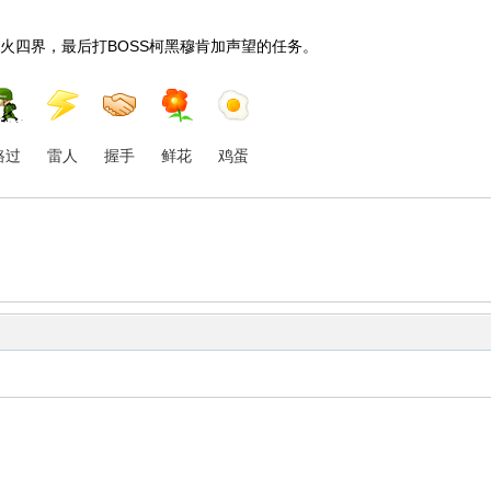
四界，最后打BOSS柯黑穆肯加声望的任务。
路过
雷人
握手
鲜花
鸡蛋