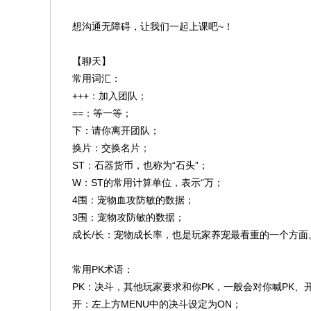
想沟通无障碍，让我们一起上课吧~！
【聊天】
常用词汇：
+++：加入团队；
==：等一等；
下：请你离开团队；
换片：交换名片；
ST：石器货币，也称为“石头”；
W：ST的常用计算单位，表示“万；
4围：宠物血攻防敏的数据；
3围：宠物攻防敏的数据；
成长/长：宠物成长率，也是玩家养宠最看重的一个方面
常用PK术语：
PK：决斗，其他玩家要求和你PK，一般会对你喊PK、
开：左上方MENU中的决斗设定为ON；