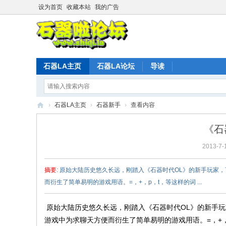
设为首页
收藏本站
我的广告
石器LA主页
石器LA论坛
导读
›
石器LA主页
›
石器新手
›
查看内容
石
《石
器
2013-7-
时
代
摘要
: 原始大陆历史悠久长远，刚踏入《石器时代OL》的新手玩
L
而衍生了简单易明的游戏用语。=，+，p，t，等这样的词 ...
A
官
原始大陆历史悠久长远，刚踏入《石器时代OL》的新手
游戏中为求聊天方便而衍生了简单易明的游戏用语。=，+
方