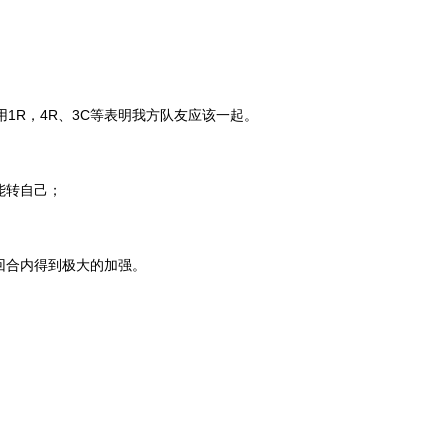
用1R，4R、3C等表明我方队友应该一起。
能转自己；
；
；
回合内得到极大的加强。