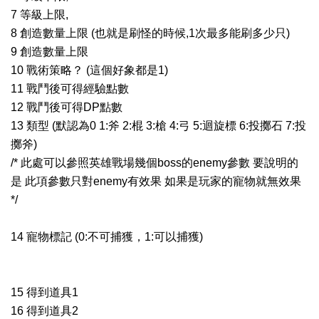
7 等級上限,
8 創造數量上限 (也就是刷怪的時候,1次最多能刷多少只)
9 創造數量上限
10 戰術策略？ (這個好象都是1)
11 戰鬥後可得經驗點數
12 戰鬥後可得DP點數
13 類型 (默認為0 1:斧 2:棍 3:槍 4:弓 5:迴旋標 6:投擲石 7:投
擲斧)
/* 此處可以參照英雄戰場幾個boss的enemy參數 要說明的
是 此項參數只對enemy有效果 如果是玩家的寵物就無效果
*/
14 寵物標記 (0:不可捕獲，1:可以捕獲)
15 得到道具1
16 得到道具2