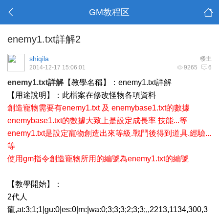
GM教程区
enemy1.txt詳解2
shiqila
楼主
2014-12-17 15:06:01
9265
6
enemy1.txt詳解
【教學名稱】：enemy1.txt詳解
【用途說明】：此檔案在修改怪物各項資料
創造寵物需要有enemy1.txt 及 enemybase1.txt的數據
enemybase1.txt的數據大致上是設定成長率 技能...等
enemy1.txt是設定寵物創造出來等級.戰鬥後得到道具.經驗...
等
使用gm指令創造寵物所用的編號為enemy1.txt的編號
【教學開始】：
2代人
龍,at:3;1;1|gu:0|es:0|rn:|wa:0;3;3;3;2;3;3;,,2213,1134,300,3