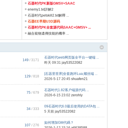
石器时代PK新版GMSV+SAAC
enemy1.txt詳解2
石器时代petskill2.txt解釋 ...
石器EE早期U3D源码
石器时代PK全套源代码SAAC+GMSV+ ...
融合寵物遺傳技能的機率 ...
石器时代web网页版全平台一键端 ...
149
/ 3171
昨天 09:31
jay53522082
[石器里世界]全套跑环Lua,螺丝端 ...
129
/ 818
2026-5-17 20:45
shuafen21
石器时代1.82客户端源代码 ...
75
/ 679
2026-6-15 23:02
zerohly
09石器时代6.0最后使用的DATA包 ...
34
/ 333
5 天前
jay53522082
如何增加GM代碼？
107
/ 276
2026-1-12 15:16
a6638588