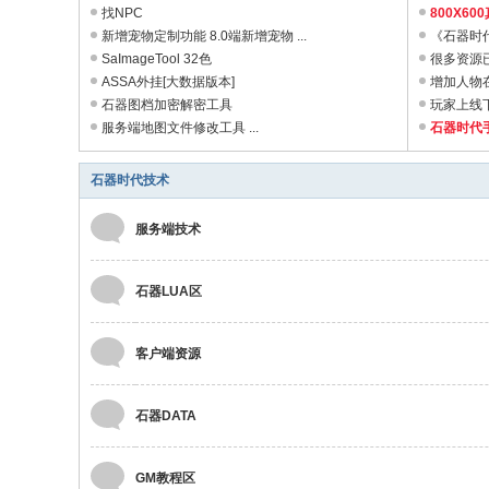
L
找NPC
800X60
A
新增宠物定制功能 8.0端新增宠物 ...
《石器时代
SaImageTool 32色
很多资源
官
ASSA外挂[大数据版本]
增加人物在
方
石器图档加密解密工具
玩家上线下
服务端地图文件修改工具 ...
石器时代手机
石器时代技术
服务端技术
石器LUA区
客户端资源
石器DATA
GM教程区