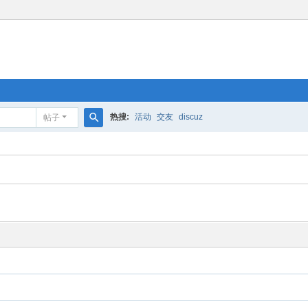
热搜:
活动
交友
discuz
帖子
搜
索