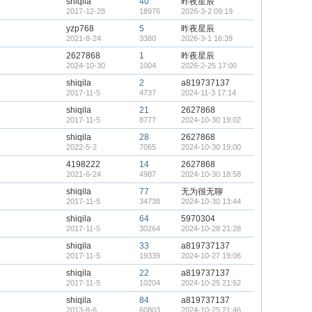
shiqila
40
昨夜星辰
2017-12-28
18976
2026-3-2 09:19
yzp768
5
昨夜星辰
2021-8-24
3380
2026-3-1 16:39
2627868
1
昨夜星辰
2024-10-30
1004
2026-2-25 17:00
shiqila
2
a819737137
2017-11-5
4737
2024-11-3 17:14
shiqila
21
2627868
2017-11-5
8777
2024-10-30 19:02
shiqila
28
2627868
2022-5-2
7065
2024-10-30 19:00
4198222
14
2627868
2021-6-24
4987
2024-10-30 18:58
shiqila
77
无为很无聊
2017-11-5
34738
2024-10-30 13:44
shiqila
64
5970304
2017-11-5
30264
2024-10-28 21:28
shiqila
33
a819737137
2017-11-5
19339
2024-10-27 19:06
shiqila
22
a819737137
2017-11-5
10204
2024-10-25 21:52
shiqila
84
a819737137
2013-8-6
60803
2024-10-25 21:46