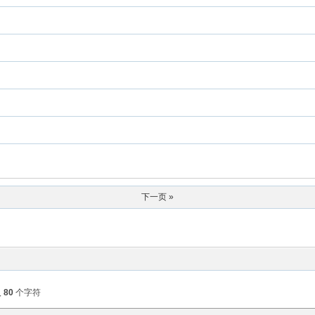
下一页 »
入
80
个字符