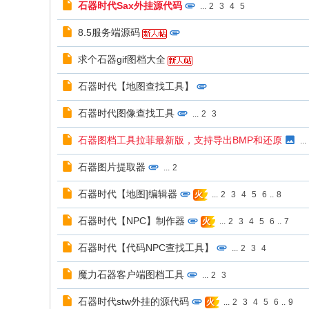
石器时代Sax外挂源代码
...
2
3
4
5
8.5服务端源码
求个石器gif图档大全
石器时代【地图查找工具】
石器时代图像查找工具
...
2
3
石器图档工具拉菲最新版，支持导出BMP和还原
...
石器图片提取器
...
2
石器时代【地图]编辑器
...
2
3
4
5
6
..
8
火
石器时代【NPC】制作器
...
2
3
4
5
6
..
7
火
石器时代【代码NPC查找工具】
...
2
3
4
魔力石器客户端图档工具
...
2
3
石器时代stw外挂的源代码
...
2
3
4
5
6
..
9
火