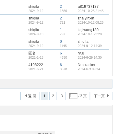
shiqila
2
a819737137
2024-9-12
1356
2024-10-25 21:45
shiqila
2
zhaiyinxin
2024-9-12
721
2024-10-12 08:26
shiqila
1
kejiwang189
2024-9-13
797
2024-10-1 23:20
shiqila
0
shiqila
2024-9-12
1145
2024-9-12 14:39
匿名
6
ryuji
2021-1-13
4630
2024-6-29 14:30
4198222
6
Nutcracker
2021-6-21
3578
2024-6-3 09:34
返 回
1
2
3
/ 3 页
下一页