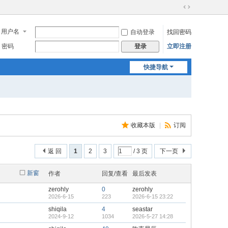
切
换
用户名
自动登录
找回密码
到
宽
密码
立即注册
登录
版
快捷导航
收藏本版
|
订阅
返 回
1
2
3
/ 3 页
下一页
新窗
作者
回复/查看
最后发表
zerohly
0
zerohly
2026-6-15
223
2026-6-15 23:22
shiqila
4
seastar
2024-9-12
1034
2026-5-27 14:28