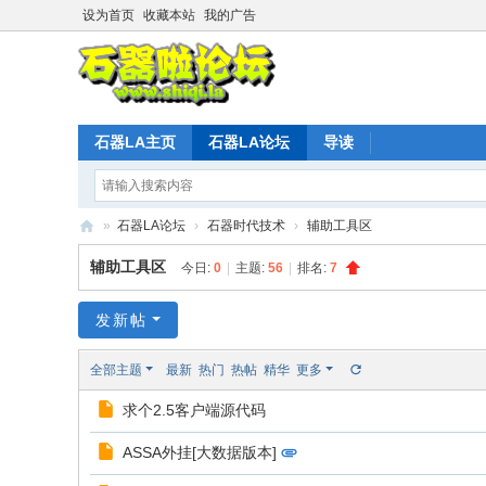
设为首页
收藏本站
我的广告
石器LA主页
石器LA论坛
导读
»
石器LA论坛
›
石器时代技术
›
辅助工具区
石
辅助工具区
今日:
0
|
主题:
56
|
排名:
7
器
时
发新帖
代
全部主题
最新
热门
热帖
精华
更多
L
求个2.5客户端源代码
A
官
ASSA外挂[大数据版本]
方