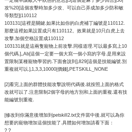
一定幾率讓敵人中狀態的意思]|3[這個是麻了多少回合]|30|
攻%20[這個攻擊時加多少攻、可以自己弄成加多少防和敏
等類型]|110112
103131[這裡是關鍵.如果比如你的白虎補丁編號是110112.
那麼這裡如果設置成只有110112。效果就是10只白虎上去
攻擊.加個空格設置成110112
103131就是這兩隻寵物上前攻擊.同樣道理.可以最多寫上10
個代碼.],,Ab[這個一定要一個大寫一個小寫的字母.是用來設
置限制某種寵物學習的.下面會說到],829[這個是技能編號.別
重複就可以.],1,3,3,10000[價錢],PETSKILL_NONE
[2]看完上面的群體技能攻擊說明代碼後.就按照上面的格式
改就可以了.注意限制2個字母的地方別和上面的重複.還有技
能編號別重複.
[修改到你滿意後增加到petskill2.txt文件當中後.就可以為你
想要的寵物增加這個技能了.具體如何增加請看下面：
? ?