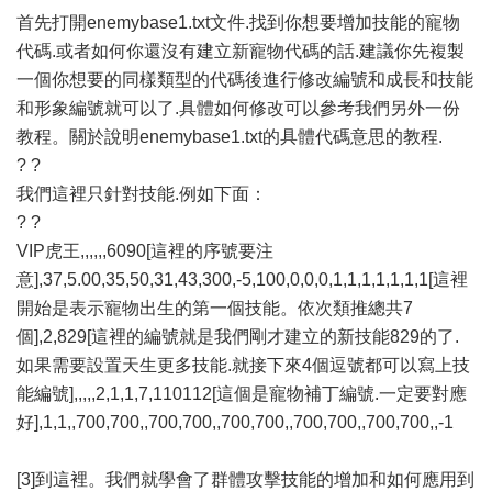
首先打開enemybase1.txt文件.找到你想要增加技能的寵物
代碼.或者如何你還沒有建立新寵物代碼的話.建議你先複製
一個你想要的同樣類型的代碼後進行修改編號和成長和技能
和形象編號就可以了.具體如何修改可以參考我們另外一份
教程。關於說明enemybase1.txt的具體代碼意思的教程.
? ?
我們這裡只針對技能.例如下面：
? ?
VIP虎王,,,,,,6090[這裡的序號要注
意],37,5.00,35,50,31,43,300,-5,100,0,0,0,1,1,1,1,1,1,1[這裡
開始是表示寵物出生的第一個技能。依次類推總共7
個],2,829[這裡的編號就是我們剛才建立的新技能829的了.
如果需要設置天生更多技能.就接下來4個逗號都可以寫上技
能編號],,,,,2,1,1,7,110112[這個是寵物補丁編號.一定要對應
好],1,1,,700,700,,700,700,,700,700,,700,700,,700,700,,-1
[3]到這裡。我們就學會了群體攻擊技能的增加和如何應用到