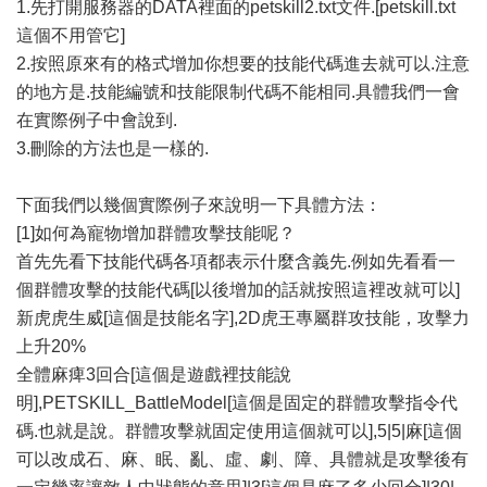
1.先打開服務器的DATA裡面的petskill2.txt文件.[petskill.txt
這個不用管它]
2.按照原來有的格式增加你想要的技能代碼進去就可以.注意
的地方是.技能編號和技能限制代碼不能相同.具體我們一會
在實際例子中會說到.
3.刪除的方法也是一樣的.
下面我們以幾個實際例子來說明一下具體方法：
[1]如何為寵物增加群體攻擊技能呢？
首先先看下技能代碼各項都表示什麼含義先.例如先看看一
個群體攻擊的技能代碼[以後增加的話就按照這裡改就可以]
新虎虎生威[這個是技能名字],2D虎王專屬群攻技能，攻擊力
上升20%
全體麻痺3回合[這個是遊戲裡技能說
明],PETSKILL_BattleModel[這個是固定的群體攻擊指令代
碼.也就是說。群體攻擊就固定使用這個就可以],5|5|麻[這個
可以改成石、麻、眠、亂、虛、劇、障、具體就是攻擊後有