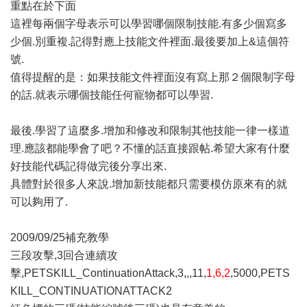
重點在於下面
這裡每兩個字母表示可以學習哪個限制技能.有多少個寫多
少個.別重複.記得對應上技能文件裡面.最後要加上&這個符
號.
值得提醒的是：如果技能文件裡面沒有寫上那２個限制字母
的話.就表示哪個技能任何寵物都可以學習.
最後.學習了這麼多.增加和修改和限制其他技能一律一樣道
理.應該都能學會了吧？不懂的話直接跟帖.希望大家有什麼
好技能代碼記得做完後分享出來.
具體對於很多人來說.增加新技能都只需要模仿原來有的就
可以夠用了.
2009/09/25補充教學
三段攻擊,3回合連續攻
擊,PETSKILL_ContinuationAttack,3,,,11,
1,6,2
,5000,PETS
KILL_CONTINUATIONATTACK2